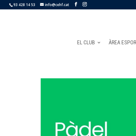
93 428 14 53
info@cehf.cat
EL CLUB
ÀREA ESPOR