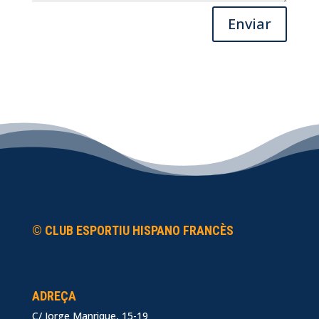
Enviar
© CLUB ESPORTIU HISPANO FRANCÈS
ADREÇA
C/ Jorge Manrique, 15-19
.