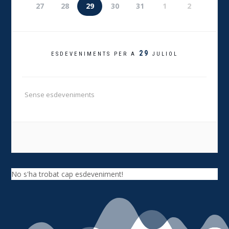
27
28
29
30
31
1
2
29
ESDEVENIMENTS PER A
JULIOL
Sense esdeveniments
No s'ha trobat cap esdeveniment!