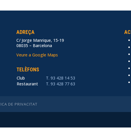
ADREÇA
AC
C/ Jorge Manrique, 15-19
.
08035 – Barcelona
Veure a Google Maps
TELÈFONS
Club
T. 93 428 14 53
Restaurant
T. 93 428 77 63
TICA DE PRIVACITAT