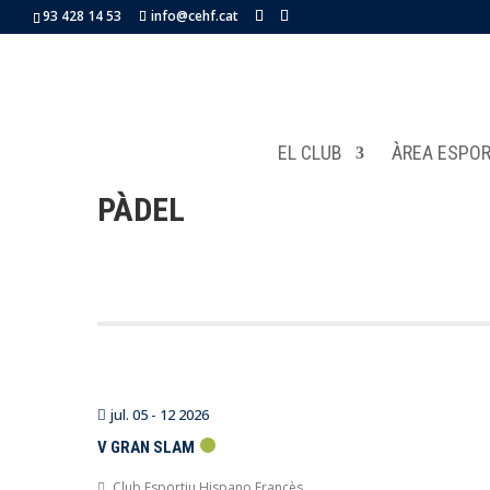
93 428 14 53
info@cehf.cat
EL CLUB
ÀREA ESPOR
PÀDEL
jul. 05 - 12 2026
V GRAN SLAM
Club Esportiu Hispano Francès