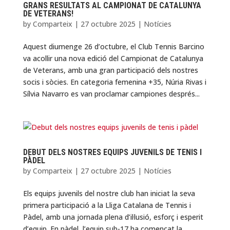
GRANS RESULTATS AL CAMPIONAT DE CATALUNYA
DE VETERANS!
by
Comparteix
|
27 octubre 2025
|
Notícies
Aquest diumenge 26 d’octubre, el Club Tennis Barcino
va acollir una nova edició del Campionat de Catalunya
de Veterans, amb una gran participació dels nostres
socis i sòcies. En categoria femenina +35, Núria Rivas i
Sílvia Navarro es van proclamar campiones després...
DEBUT DELS NOSTRES EQUIPS JUVENILS DE TENIS I
PÀDEL
by
Comparteix
|
27 octubre 2025
|
Notícies
Els equips juvenils del nostre club han iniciat la seva
primera participació a la Lliga Catalana de Tennis i
Pàdel, amb una jornada plena d’il·lusió, esforç i esperit
d’equip. En pàdel, l’equip sub-17 ha començat la